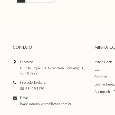
CONTATO
MINHA C
Endereço
Minha Conta
R. Edite Braga, 1701 - Montese, Fortaleza/CE,
Login
60410-222
Carrinho
Fale pelo Telefone:
Lista de Desej
85 98459-1470
Acompanhar 
E-mail
lojaonline@boudoircollection.com.br