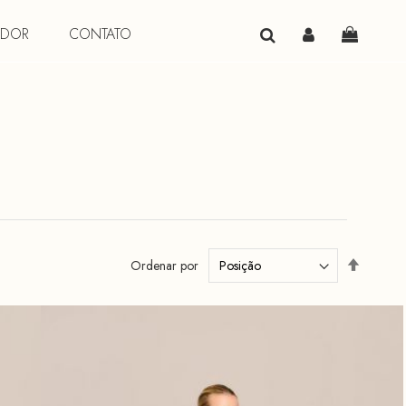
EDOR
CONTATO
Meu Carr
Definir
Ordenar por
Direção
Decresc