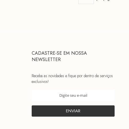
CADASTRE-SE EM NOSSA
NEWSLETTER
Receba as novidades e fique por dentro de serviços
exclusivos!
Inscreva-
se
na
nossa
ENVIAR
Newsletter: