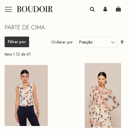
Meu 
PARTE DE CIMA
Def
Filtrar por
Ordenar por
Di
De
Itens
1
-
12
de
61