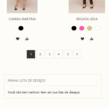
CAMISA MARTINA
REGATA LEDA
Página
Página
Próximo
Você
Página
Página
Página
Página
1
2
3
4
5
esta
lendo
a
MINHA LISTA DE DESEJOS
pagina
Você não tem nenhum item em sua lista de desejos.